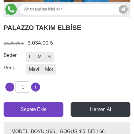
PALAZZO TAKIM ELBİSE
3.034,00 ₺
3.035,00 ₺
Beden
L
M
S
Renk
Mavi
Mor
Sepete Ekle
Hemen Al
MODEL BOYU :166 , ĞÖĞÜS :85 BEL: 66