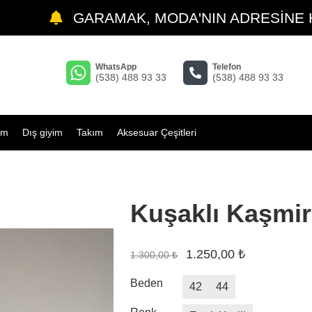
GARAMAK, MODA'NIN ADRESİNE HOŞ
WhatsApp
Telefon
(538) 488 93 33
(538) 488 93 33
im
Dış giyim
Takım
Aksesuar Çeşitleri
Kuşaklı Kaşmi
1.250,00 ₺
1.300,00 ₺
Beden
42
44