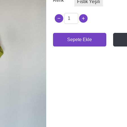
Renk
Fıstık Yeşili
Sepete Ekle