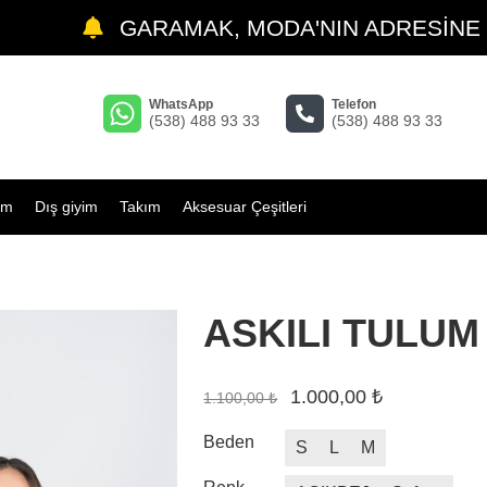
GARAMAK, MODA'NIN ADRESİNE HOŞ
WhatsApp
Telefon
(538) 488 93 33
(538) 488 93 33
im
Dış giyim
Takım
Aksesuar Çeşitleri
ASKILI TULUM
1.000,00 ₺
1.100,00 ₺
Beden
S
L
M